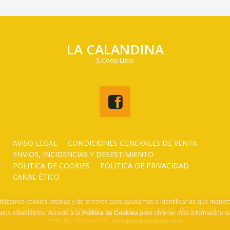
LA CALANDINA
S.Coop.Ltda.
AVISO LEGAL
CONDICIONES GENERALES DE VENTA
ENVIOS, INCIDENCIAS Y DESESTIMIENTO
POLITICA DE COOKIES
POLITICA DE PRIVACIDAD
CANAL ÉTICO
tilizamos cookies propias y de terceros para ayudarnos a identificar de qué manera
La Calandina S.Coop.Ltda · Avda. Autonomía Aragonesa 80 · 44570 Calanda
atos estadísticos. Accede a la
Política de Cookies
para obtener más información so
(TERUEL) · 978 846 278 ·
info@lacalandina.com