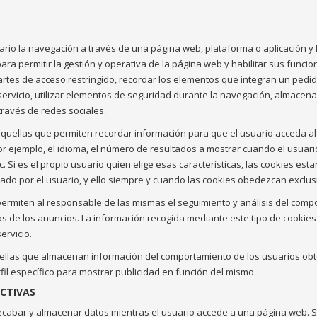
io la navegación a través de una página web, plataforma o aplicación y la
para permitir la gestión y operativa de la página web y habilitar sus funcion
partes de acceso restringido, recordar los elementos que integran un pedi
 servicio, utilizar elementos de seguridad durante la navegación, almacen
través de redes sociales.
quellas que permiten recordar información para que el usuario acceda al
or ejemplo, el idioma, el número de resultados a mostrar cuando el usuar
tc. Si es el propio usuario quien elige esas características, las cookies es
tado por el usuario, y ello siempre y cuando las cookies obedezcan exclu
ermiten al responsable de las mismas el seguimiento y análisis del compor
os de los anuncios. La información recogida mediante este tipo de cookies s
ervicio.
llas que almacenan información del comportamiento de los usuarios obte
fil específico para mostrar publicidad en función del mismo.
CTIVAS
cabar y almacenar datos mientras el usuario accede a una página web. 