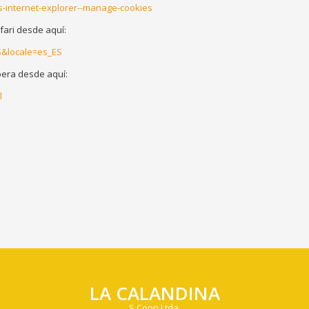
s-internet-explorer--manage-cookies
ari desde aquí:
S&locale=es_ES
era desde aquí:
l
LA CALANDINA
S.Coop.Ltda.