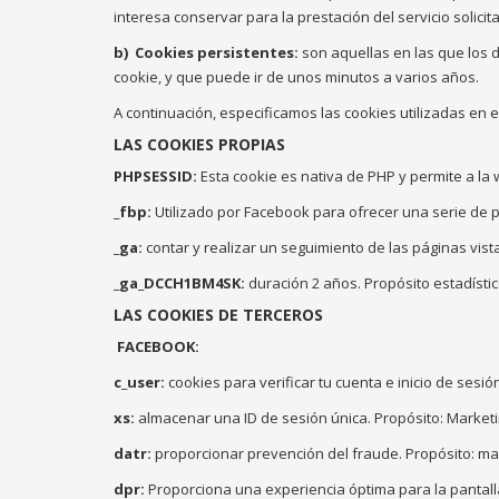
interesa conservar para la prestación del servicio solici
b)
Cookies persistentes:
son aquellas en las que los 
cookie, y que puede ir de unos minutos a varios años.
A continuación, especificamos las cookies utilizadas en 
LAS COOKIES PROPIAS
PHPSESSID:
Esta cookie es nativa de PHP y permite a la
_fbp:
Utilizado por Facebook para ofrecer una serie de p
_ga:
contar y realizar un seguimiento de las páginas vista
_ga_DCCH1BM4SK:
duración 2 años. Propósito estadístic
LAS COOKIES DE TERCEROS
FACEBOOK:
c_user:
cookies para verificar tu cuenta e inicio de sesió
xs:
almacenar una ID de sesión única. Propósito: Marketi
datr:
proporcionar prevención del fraude. Propósito: ma
dpr:
Proporciona una experiencia óptima para la pantalla