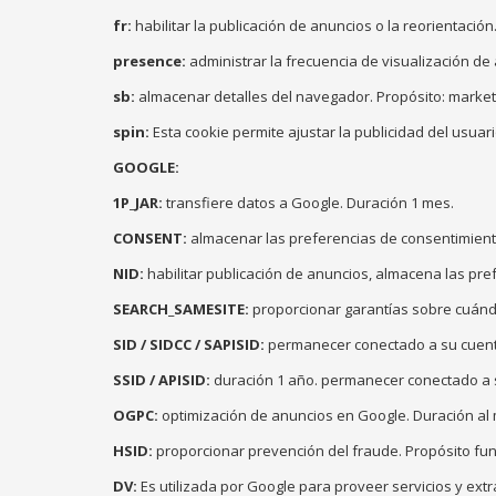
fr:
habilitar la publicación de anuncios o la reorientació
presence:
administrar la frecuencia de visualización de
sb:
almacenar detalles del navegador. Propósito: market
spin:
Esta cookie permite ajustar la publicidad del usua
GOOGLE:
1P_JAR:
transfiere datos a Google. Duración 1 mes.
CONSENT:
almacenar las preferencias de consentimiento
NID:
habilitar publicación de anuncios, almacena las pre
SEARCH_SAMESITE:
proporcionar garantías sobre cuándo
SID / SIDCC / SAPISID:
permanecer conectado a su cuenta 
SSID / APISID:
duración 1 año. permanecer conectado a su
OGPC:
optimización de anuncios en Google. Duración al
HSID:
proporcionar prevención del fraude. Propósito fun
DV:
Es utilizada por Google para proveer servicios y ext