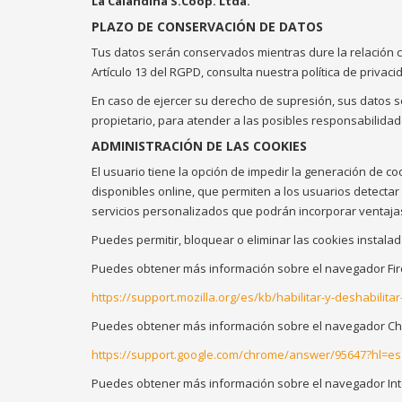
La Calandina S.Coop. Ltda.
PLAZO DE CONSERVACIÓN DE DATOS
Tus datos serán conservados mientras dure la relación con
Artículo 13 del RGPD, consulta nuestra política de privaci
En caso de ejercer su derecho de supresión, sus datos s
propietario, para atender a las posibles responsabilidad
ADMINISTRACIÓN DE LAS COOKIES
El usuario tiene la opción de impedir la generación de 
disponibles online, que permiten a los usuarios detectar
servicios personalizados que podrán incorporar ventajas
Puedes permitir, bloquear o eliminar las cookies instal
Puedes obtener más información sobre el navegador Fir
https://support.mozilla.org/es/kb/habilitar-y-deshabilita
Puedes obtener más información sobre el navegador C
https://support.google.com/chrome/answer/95647?hl=es
Puedes obtener más información sobre el navegador Int