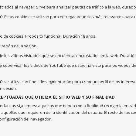
trados al navegar. Sirve para analizar pautas de tráfico a la web, duraci
C:
Estas cookies se utilizan para entregar anuncios más relevantes para u
 de cookies. Propósito funcional. Duración 18 años.
uración de la sesión.
de los videos visitados que se encuentran incrustados en la web. Duració
in de supervisar los vídeos de YouTube que usted ha visto para los vídeos
C:
se utiliza con fines de segmentación para crear un perfil de los intereses
n sesión.
EPTUADAS QUE UTILIZA EL SITIO WEB Y SU FINALIDAD
ían las siguientes: aquellas que tienen como finalidad recoger la entrada 
y aquellas que requieren de la identificación del usuario. El resto de las c
 configuración del navegador.